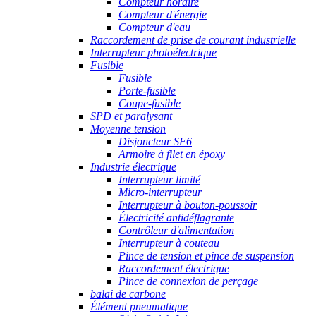
Compteur horaire
Compteur d'énergie
Compteur d'eau
Raccordement de prise de courant industrielle
Interrupteur photoélectrique
Fusible
Fusible
Porte-fusible
Coupe-fusible
SPD et paralysant
Moyenne tension
Disjoncteur SF6
Armoire à filet en époxy
Industrie électrique
Interrupteur limité
Micro-interrupteur
Interrupteur à bouton-poussoir
Électricité antidéflagrante
Contrôleur d'alimentation
Interrupteur à couteau
Pince de tension et pince de suspension
Raccordement électrique
Pince de connexion de perçage
balai de carbone
Élément pneumatique