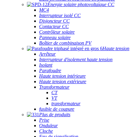
Énergie solaire photovoltaïque CC
MC4
Interrupteur isolé CC
Disjoncteur CC
Contacteur CC
Contrôleur solaire
Panneau solaire
Boîtier de combinaison PV
Haute tension
Arrêteur
Interrupteur d'isolement haute tension
Isolant
Parafoudre
Haute tension intérieure
Haute tension extérieure
Transformateur
CT
VT
transformateur
fusible de coupure
Plus de produits
Prise
Onduleur
Cloche
Feu de signalisation