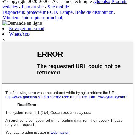
© Copyright 2020-2026 - Assistance technique :
globalso
Produits
vedettes
-
Plan du site
-
Site mobile
Disjoncteur
,
protecteur RCD
,
Lampe
,
Boîte de distribution
,
Minuteur
,
Interrupteur principal
,
Envoyer un e-mail
WhatsApp
x