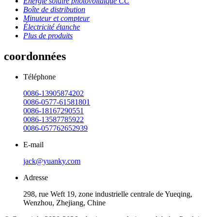
Énergie solaire photovoltaïque CC
Boîte de distribution
Minuteur et compteur
Électricité étanche
Plus de produits
coordonnées
Téléphone
0086-13905874202
0086-0577-61581801
0086-18167290551
0086-13587785922
0086-057762652939
E-mail
jack@yuanky.com
Adresse
298, rue Weft 19, zone industrielle centrale de Yueqing,
Wenzhou, Zhejiang, Chine