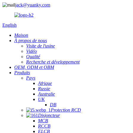
jack@yuanky.com
English
Maison
À propos de nous
Visite de l'usine
Vidéo
Qualité
Recherche et développement
OEM, ODM et OBM
Produits
Pays
Afrique
Russie
Australie
UK
DB
Protection RCD
Disjoncteur
MCB
RCCB
ELCB