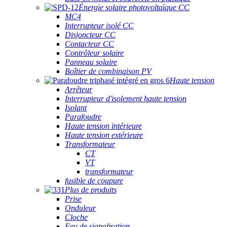
Énergie solaire photovoltaïque CC
MC4
Interrupteur isolé CC
Disjoncteur CC
Contacteur CC
Contrôleur solaire
Panneau solaire
Boîtier de combinaison PV
Haute tension
Arrêteur
Interrupteur d'isolement haute tension
Isolant
Parafoudre
Haute tension intérieure
Haute tension extérieure
Transformateur
CT
VT
transformateur
fusible de coupure
Plus de produits
Prise
Onduleur
Cloche
Feu de signalisation