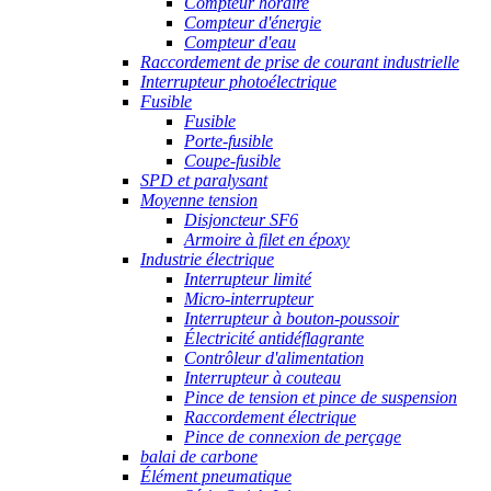
Compteur horaire
Compteur d'énergie
Compteur d'eau
Raccordement de prise de courant industrielle
Interrupteur photoélectrique
Fusible
Fusible
Porte-fusible
Coupe-fusible
SPD et paralysant
Moyenne tension
Disjoncteur SF6
Armoire à filet en époxy
Industrie électrique
Interrupteur limité
Micro-interrupteur
Interrupteur à bouton-poussoir
Électricité antidéflagrante
Contrôleur d'alimentation
Interrupteur à couteau
Pince de tension et pince de suspension
Raccordement électrique
Pince de connexion de perçage
balai de carbone
Élément pneumatique