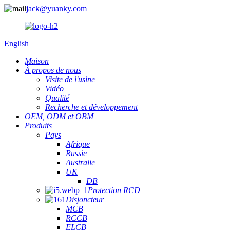
jack@yuanky.com
English
Maison
À propos de nous
Visite de l'usine
Vidéo
Qualité
Recherche et développement
OEM, ODM et OBM
Produits
Pays
Afrique
Russie
Australie
UK
DB
Protection RCD
Disjoncteur
MCB
RCCB
ELCB