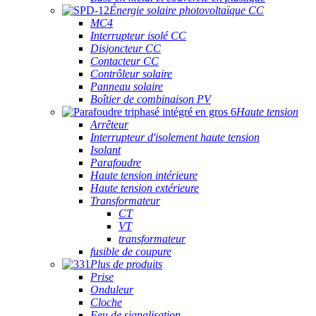
Énergie solaire photovoltaïque CC
MC4
Interrupteur isolé CC
Disjoncteur CC
Contacteur CC
Contrôleur solaire
Panneau solaire
Boîtier de combinaison PV
Haute tension
Arrêteur
Interrupteur d'isolement haute tension
Isolant
Parafoudre
Haute tension intérieure
Haute tension extérieure
Transformateur
CT
VT
transformateur
fusible de coupure
Plus de produits
Prise
Onduleur
Cloche
Feu de signalisation