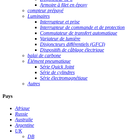
Armoire à filet en époxy
compteur prépayé
Luminaires
Interrupteur et prise
Interrupteur de commande et de protection
Commutateur de transfert automatique
Variateur de lumière
Disjoncteurs différentiels (GFCI)
Dispositifs de câblage électrique
balai de carbone
Élément pneumatique
Série Quick Joint
Série de cylindres
Série électromagnétique
Autres
Pays
Afrique
Russie
Australie
Argentine
UK
DB