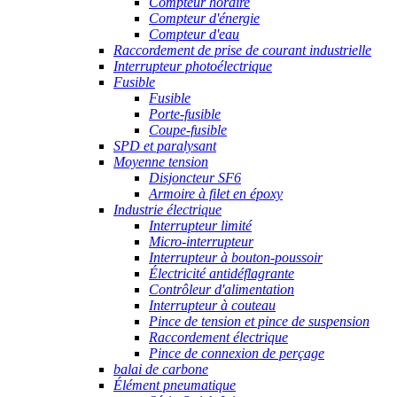
Compteur horaire
Compteur d'énergie
Compteur d'eau
Raccordement de prise de courant industrielle
Interrupteur photoélectrique
Fusible
Fusible
Porte-fusible
Coupe-fusible
SPD et paralysant
Moyenne tension
Disjoncteur SF6
Armoire à filet en époxy
Industrie électrique
Interrupteur limité
Micro-interrupteur
Interrupteur à bouton-poussoir
Électricité antidéflagrante
Contrôleur d'alimentation
Interrupteur à couteau
Pince de tension et pince de suspension
Raccordement électrique
Pince de connexion de perçage
balai de carbone
Élément pneumatique