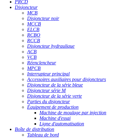
PRCD
Disjoncteur
MCB
Disjoncteur noir
MCCB
ELCB
RCBO
RCCB
Disjoncteur hydraulique
ACB
VCB
Réenclencheur
MPCB
Interrupteur principal
Accessoires auxiliaires pour disjoncteurs
Disjoncteur de la série bleue
Disjoncteur série M
Disjoncteur de la série verte
Parties du disjoncteur
Équipement de production
Machine de moulage par injection
Machine d'essai
Ligne d'automatisation
Boîte de distribution
Tableau de bord