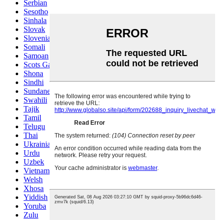
Serbian
Sesotho
Sinhala
Slovak
Slovenian
Somali
Samoan
Scots Gaelic
Shona
Sindhi
Sundanese
Swahili
Tajik
Tamil
Telugu
Thai
Ukrainian
Urdu
Uzbek
Vietnamese
Welsh
Xhosa
Yiddish
Yoruba
Zulu