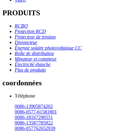
PRODUITS
RCBO
Protection RCD
Protecteur de tension
Disjoncteur
Énergie solaire photovoltaïque CC
Boîte de distribution
Minuteur et compteur
Électricité étanche
Plus de produits
coordonnées
Téléphone
0086-13905874202
0086-0577-61581801
0086-18167290551
0086-13587785922
0086-057762652939