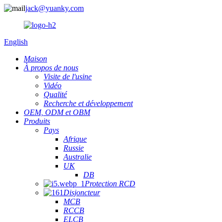
jack@yuanky.com
English
Maison
À propos de nous
Visite de l'usine
Vidéo
Qualité
Recherche et développement
OEM, ODM et OBM
Produits
Pays
Afrique
Russie
Australie
UK
DB
Protection RCD
Disjoncteur
MCB
RCCB
ELCB