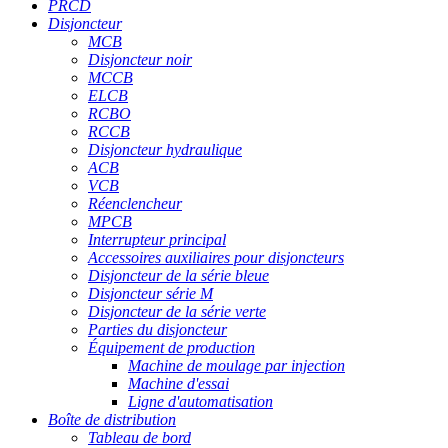
PRCD
Disjoncteur
MCB
Disjoncteur noir
MCCB
ELCB
RCBO
RCCB
Disjoncteur hydraulique
ACB
VCB
Réenclencheur
MPCB
Interrupteur principal
Accessoires auxiliaires pour disjoncteurs
Disjoncteur de la série bleue
Disjoncteur série M
Disjoncteur de la série verte
Parties du disjoncteur
Équipement de production
Machine de moulage par injection
Machine d'essai
Ligne d'automatisation
Boîte de distribution
Tableau de bord