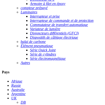
Armoire à filet en époxy
compteur prépayé
Luminaires
Interrupteur et prise
Interrupteur de commande et de protection
Commutateur de transfert automatique
Variateur de lumière
Disjoncteurs différentiels (GFCI)
Dispositifs de câblage électrique
balai de carbone
Élément pneumatique
Série Quick Joint
Série de cylindres
Série électromagnétique
Autres
Pays
Afrique
Russie
Australie
Argentine
UK
DB