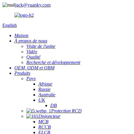
jack@yuanky.com
English
Maison
À propos de nous
Visite de l'usine
Vidéo
Qualité
Recherche et développement
OEM, ODM et OBM
Produits
Pays
Afrique
Russie
Australie
UK
DB
Protection RCD
Disjoncteur
MCB
RCCB
ELCB