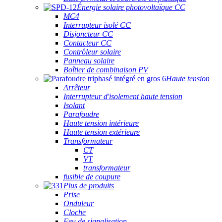
Énergie solaire photovoltaïque CC
MC4
Interrupteur isolé CC
Disjoncteur CC
Contacteur CC
Contrôleur solaire
Panneau solaire
Boîtier de combinaison PV
Haute tension
Arrêteur
Interrupteur d'isolement haute tension
Isolant
Parafoudre
Haute tension intérieure
Haute tension extérieure
Transformateur
CT
VT
transformateur
fusible de coupure
Plus de produits
Prise
Onduleur
Cloche
Feu de signalisation