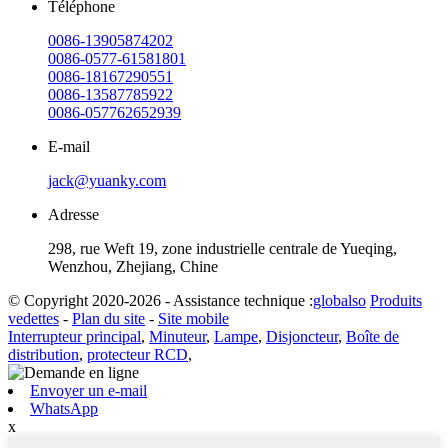
Téléphone
0086-13905874202
0086-0577-61581801
0086-18167290551
0086-13587785922
0086-057762652939
E-mail
jack@yuanky.com
Adresse
298, rue Weft 19, zone industrielle centrale de Yueqing,
Wenzhou, Zhejiang, Chine
© Copyright 2020-2026 - Assistance technique :
globalso
Produits
vedettes
-
Plan du site
-
Site mobile
Interrupteur principal
,
Minuteur
,
Lampe
,
Disjoncteur
,
Boîte de
distribution
,
protecteur RCD
,
Envoyer un e-mail
WhatsApp
x