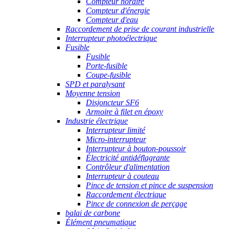
Compteur horaire
Compteur d'énergie
Compteur d'eau
Raccordement de prise de courant industrielle
Interrupteur photoélectrique
Fusible
Fusible
Porte-fusible
Coupe-fusible
SPD et paralysant
Moyenne tension
Disjoncteur SF6
Armoire à filet en époxy
Industrie électrique
Interrupteur limité
Micro-interrupteur
Interrupteur à bouton-poussoir
Électricité antidéflagrante
Contrôleur d'alimentation
Interrupteur à couteau
Pince de tension et pince de suspension
Raccordement électrique
Pince de connexion de perçage
balai de carbone
Élément pneumatique