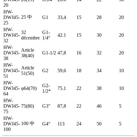
20
HW-
25 中
DWJ45-
G1
33,4
15
28
20
25
HW-
32
G1-
DWJ45-
42.1
15
30
20
décembre
1/4°
32
HW-
Article
DWJ45-
G1-1/2
47,8
16
32
20
38(40)
38
HW-
Article
DWJ45-
G2
59,6
18
34
10
51(50)
51
HW-
G2-
DWJ45-
φ64(70)
75.1
22
38
10
1/2*
64
HW-
DWJ45-
75(80)
G3″
87,8
22
46
5
75
HW-
100 中
DWJ45-
G4°
113
24
50
5
100