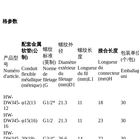
格参数
配套金属
螺纹外
螺纹
螺纹长
软管(公
接合长度
径
包装单
标准
度
制)
产品型
(个/包)
Longueur
(英制)
Diamètre
号
du
extérieur
Longueur
Conduit
Norme
Numéro
Emballa
connecteur
du
du fil
flexible
de
d'article.
uni
(mm)H
filetage
(mm)L1
métallique
filetage
(mm)D1
(métrique)
(G
HW-
DWJ45-
φ12(13
G1/2*
21.3
11
18
30
12
HW-
DWJ45-
φ15(16)
G1/2
21.3
11
23
30
16
HW-
DWJ45-
20(19)
G3/4″
26.6
14
22
30