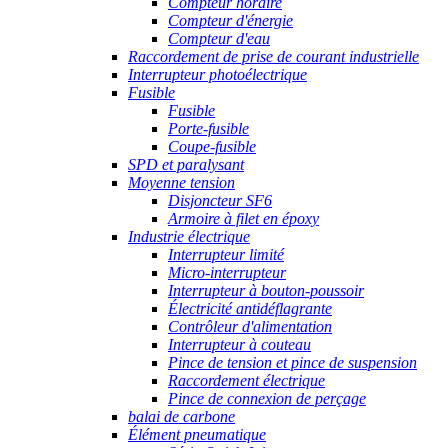
Compteur horaire
Compteur d'énergie
Compteur d'eau
Raccordement de prise de courant industrielle
Interrupteur photoélectrique
Fusible
Fusible
Porte-fusible
Coupe-fusible
SPD et paralysant
Moyenne tension
Disjoncteur SF6
Armoire à filet en époxy
Industrie électrique
Interrupteur limité
Micro-interrupteur
Interrupteur à bouton-poussoir
Électricité antidéflagrante
Contrôleur d'alimentation
Interrupteur à couteau
Pince de tension et pince de suspension
Raccordement électrique
Pince de connexion de perçage
balai de carbone
Élément pneumatique