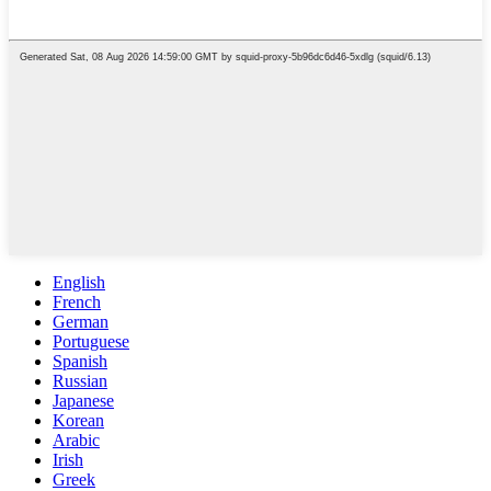
English
French
German
Portuguese
Spanish
Russian
Japanese
Korean
Arabic
Irish
Greek