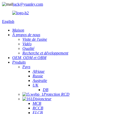
jack@yuanky.com
English
Maison
À propos de nous
Visite de l'usine
Vidéo
Qualité
Recherche et développement
OEM, ODM et OBM
Produits
Pays
Afrique
Russie
Australie
UK
DB
Protection RCD
Disjoncteur
MCB
RCCB
ELCB