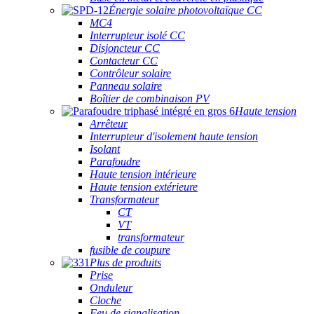
Énergie solaire photovoltaïque CC
MC4
Interrupteur isolé CC
Disjoncteur CC
Contacteur CC
Contrôleur solaire
Panneau solaire
Boîtier de combinaison PV
Haute tension
Arrêteur
Interrupteur d'isolement haute tension
Isolant
Parafoudre
Haute tension intérieure
Haute tension extérieure
Transformateur
CT
VT
transformateur
fusible de coupure
Plus de produits
Prise
Onduleur
Cloche
Feu de signalisation