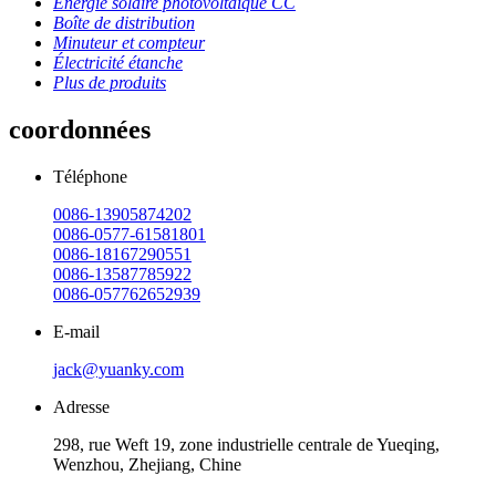
Énergie solaire photovoltaïque CC
Boîte de distribution
Minuteur et compteur
Électricité étanche
Plus de produits
coordonnées
Téléphone
0086-13905874202
0086-0577-61581801
0086-18167290551
0086-13587785922
0086-057762652939
E-mail
jack@yuanky.com
Adresse
298, rue Weft 19, zone industrielle centrale de Yueqing,
Wenzhou, Zhejiang, Chine