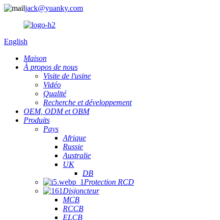
jack@yuanky.com
English
Maison
À propos de nous
Visite de l'usine
Vidéo
Qualité
Recherche et développement
OEM, ODM et OBM
Produits
Pays
Afrique
Russie
Australie
UK
DB
Protection RCD
Disjoncteur
MCB
RCCB
ELCB