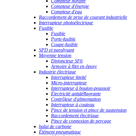
Compteur horaire
Compteur d'énergie
Compteur d'eau
Raccordement de prise de courant industrielle
Interrupteur photoélectrique
Fusible
Fusible
Porte-fusible
Coupe-fusible
SPD et paralysant
Moyenne tension
Disjoncteur SF6
Armoire à filet en époxy
Industrie électrique
Interrupteur limité
Micro-interrupteur
Interrupteur à bouton-poussoir
Électricité antidéflagrante
Contrôleur d'alimentation
Interrupteur à couteau
Pince de tension et pince de suspension
Raccordement électrique
Pince de connexion de perçage
balai de carbone
Élément pneumatique