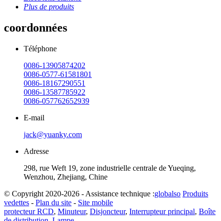
Plus de produits
coordonnées
Téléphone
0086-13905874202
0086-0577-61581801
0086-18167290551
0086-13587785922
0086-057762652939
E-mail
jack@yuanky.com
Adresse
298, rue Weft 19, zone industrielle centrale de Yueqing,
Wenzhou, Zhejiang, Chine
© Copyright 2020-2026 - Assistance technique :
globalso
Produits
vedettes
-
Plan du site
-
Site mobile
protecteur RCD
,
Minuteur
,
Disjoncteur
,
Interrupteur principal
,
Boîte
de distribution
,
Lampe
,