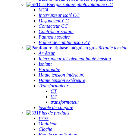
Énergie solaire photovoltaïque CC
MC4
Interrupteur isolé CC
Disjoncteur CC
Contacteur CC
Contrôleur solaire
Panneau solaire
Boîtier de combinaison PV
Haute tension
Arrêteur
Interrupteur d'isolement haute tension
Isolant
Parafoudre
Haute tension intérieure
Haute tension extérieure
Transformateur
CT
VT
transformateur
fusible de coupure
Plus de produits
Prise
Onduleur
Cloche
Feu de signalisation