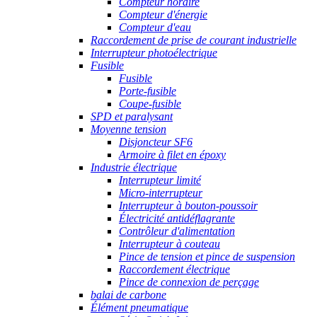
Compteur horaire
Compteur d'énergie
Compteur d'eau
Raccordement de prise de courant industrielle
Interrupteur photoélectrique
Fusible
Fusible
Porte-fusible
Coupe-fusible
SPD et paralysant
Moyenne tension
Disjoncteur SF6
Armoire à filet en époxy
Industrie électrique
Interrupteur limité
Micro-interrupteur
Interrupteur à bouton-poussoir
Électricité antidéflagrante
Contrôleur d'alimentation
Interrupteur à couteau
Pince de tension et pince de suspension
Raccordement électrique
Pince de connexion de perçage
balai de carbone
Élément pneumatique