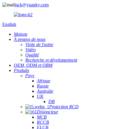
jack@yuanky.com
English
Maison
À propos de nous
Visite de l'usine
Vidéo
Qualité
Recherche et développement
OEM, ODM et OBM
Produits
Pays
Afrique
Russie
Australie
UK
DB
Protection RCD
Disjoncteur
MCB
RCCB
ELCB