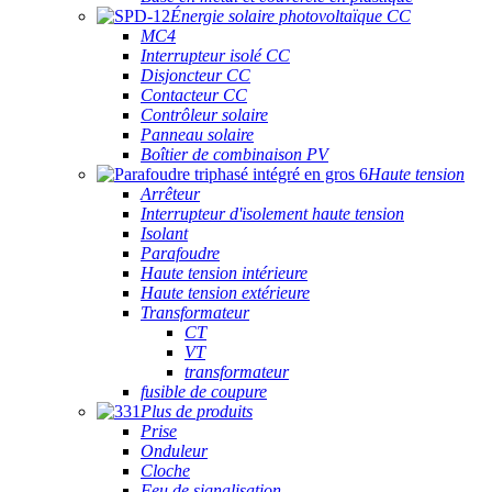
Énergie solaire photovoltaïque CC
MC4
Interrupteur isolé CC
Disjoncteur CC
Contacteur CC
Contrôleur solaire
Panneau solaire
Boîtier de combinaison PV
Haute tension
Arrêteur
Interrupteur d'isolement haute tension
Isolant
Parafoudre
Haute tension intérieure
Haute tension extérieure
Transformateur
CT
VT
transformateur
fusible de coupure
Plus de produits
Prise
Onduleur
Cloche
Feu de signalisation