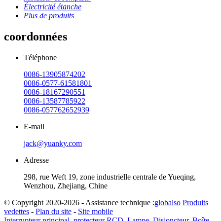
Électricité étanche
Plus de produits
coordonnées
Téléphone
0086-13905874202
0086-0577-61581801
0086-18167290551
0086-13587785922
0086-057762652939
E-mail
jack@yuanky.com
Adresse
298, rue Weft 19, zone industrielle centrale de Yueqing,
Wenzhou, Zhejiang, Chine
© Copyright 2020-2026 - Assistance technique :
globalso
Produits
vedettes
-
Plan du site
-
Site mobile
Interrupteur principal
,
protecteur RCD
,
Lampe
,
Disjoncteur
,
Boîte