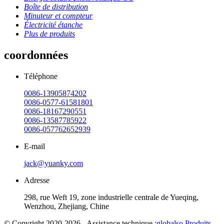
Boîte de distribution
Minuteur et compteur
Électricité étanche
Plus de produits
coordonnées
Téléphone
0086-13905874202
0086-0577-61581801
0086-18167290551
0086-13587785922
0086-057762652939
E-mail
jack@yuanky.com
Adresse
298, rue Weft 19, zone industrielle centrale de Yueqing,
Wenzhou, Zhejiang, Chine
© Copyright 2020-2026 - Assistance technique :
globalso
Produits