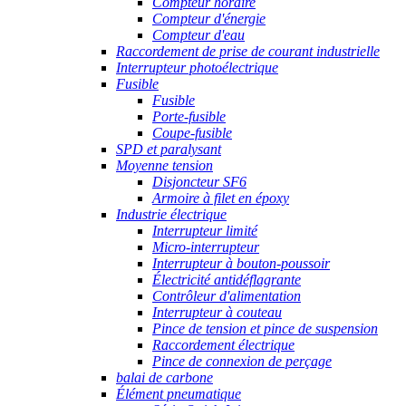
Compteur horaire
Compteur d'énergie
Compteur d'eau
Raccordement de prise de courant industrielle
Interrupteur photoélectrique
Fusible
Fusible
Porte-fusible
Coupe-fusible
SPD et paralysant
Moyenne tension
Disjoncteur SF6
Armoire à filet en époxy
Industrie électrique
Interrupteur limité
Micro-interrupteur
Interrupteur à bouton-poussoir
Électricité antidéflagrante
Contrôleur d'alimentation
Interrupteur à couteau
Pince de tension et pince de suspension
Raccordement électrique
Pince de connexion de perçage
balai de carbone
Élément pneumatique