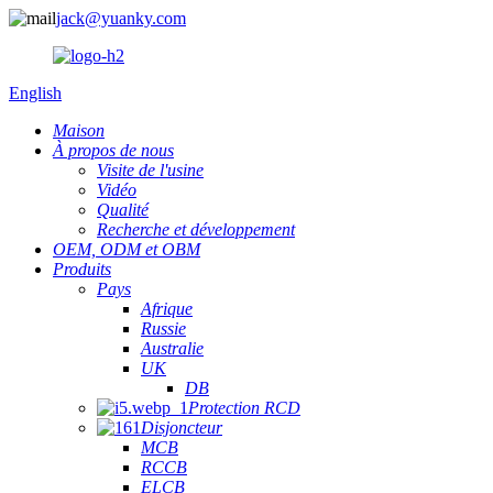
jack@yuanky.com
English
Maison
À propos de nous
Visite de l'usine
Vidéo
Qualité
Recherche et développement
OEM, ODM et OBM
Produits
Pays
Afrique
Russie
Australie
UK
DB
Protection RCD
Disjoncteur
MCB
RCCB
ELCB