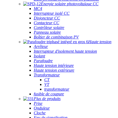
Énergie solaire photovoltaïque CC
MC4
Interrupteur isolé CC
Disjoncteur CC
Contacteur CC
Contrôleur solaire
Panneau solaire
Boîtier de combinaison PV
Haute tension
Arrêteur
Interrupteur d'isolement haute tension
Isolant
Parafoudre
Haute tension intérieure
Haute tension extérieure
Transformateur
CT
VT
transformateur
fusible de coupure
Plus de produits
Prise
Onduleur
Cloche
Feu de signalisation